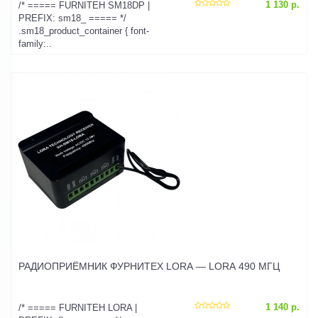
1 130 р.
/* ===== FURNITEH SM18DP |
PREFIX: sm18_ ===== */
.sm18_product_container { font-
family:..
РАДИОПРИЁМНИК ФУРНИТЕХ LORA — LORA 490 МГЦ
1 140 р.
/* ===== FURNITEH LORA |