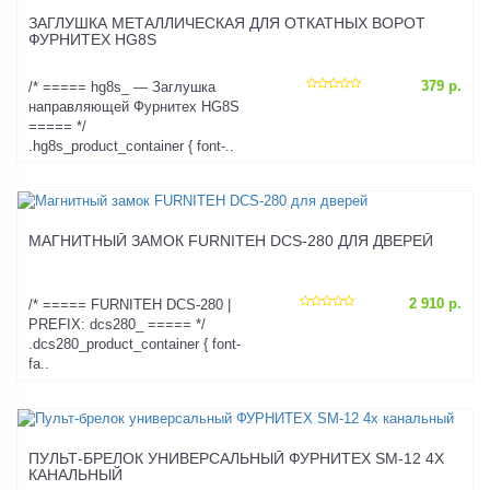
ЗАГЛУШКА МЕТАЛЛИЧЕСКАЯ ДЛЯ ОТКАТНЫХ ВОРОТ
ФУРНИТЕХ HG8S
379 р.
/* ===== hg8s_ — Заглушка
направляющей Фурнитех HG8S
===== */
.hg8s_product_container { font-..
МАГНИТНЫЙ ЗАМОК FURNITEH DCS-280 ДЛЯ ДВЕРЕЙ
2 910 р.
/* ===== FURNITEH DCS-280 |
PREFIX: dcs280_ ===== */
.dcs280_product_container { font-
fa..
ПУЛЬТ-БРЕЛОК УНИВЕРСАЛЬНЫЙ ФУРНИТЕХ SM-12 4Х
КАНАЛЬНЫЙ