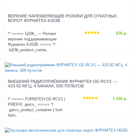
ВЕРХНИЕ НАПРАВЛЯЮЩИЕ РОЛИКИ ДЛЯ ОТКАТНЫХ
ВОРОТ ФУРНИТЕХ KJ03B
676 р.
/* ===== kj03b_ — Ролики
верхние поддерживающие
Фурнитех KJ03B ===== */
.kj03b_product_contai..
ВНЕШНИЙ РАДИОПРИЁМНИК ФУРНИТЕХ GE-RCV1 —
433.92 МГЦ, 4 КАНАЛА, 500 ПУЛЬТОВ
1 430 р.
/* ===== FURNITEH GE-RCV1 |
PREFIX: gercv_ ===== */
.gercv_product_container { font-
fami..