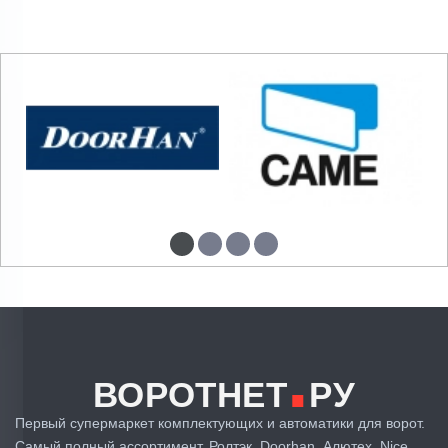
.
ВОРОТНЕТ
РУ
Первый супермаркет комплектующих и автоматики для ворот.
Самый полный ассортимент. Ролтэк, Doorhan, Алютех, Nice,