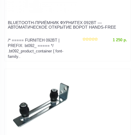
BLUETOOTH-ПРИЁМНИК ФУРНИТЕХ 092BT —
АВТОМАТИЧЕСКОЕ ОТКРЫТИЕ ВОРОТ HANDS-FREE
1 250 р.
/* ===== FURNITEH 092BT |
PREFIX: bt092_ ===== */
.bt092_product_container { font-
family..