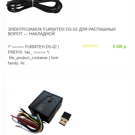
ЭЛЕКТРОЗАМОК FURNITEH DS-02 ДЛЯ РАСПАШНЫХ
ВОРОТ — НАКЛАДНОЙ
4 100 р.
/* ===== FURNITEH DS-02 |
PREFIX: fds_ ===== */
.fds_product_container { font-
family: Ar..