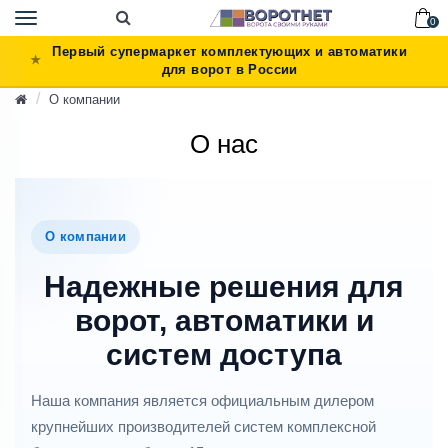
Toggle
0
navigation
Первый супермаркет комплектующих и автоматики
для ворот в России
О компании
О нас
О компании
Надежные решения для
ворот, автоматики и
систем доступа
Наша компания является официальным дилером
крупнейших производителей систем комплексной