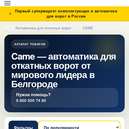
Toggle
navigation
Первый супермаркет комплектующих и автоматики
для ворот в России
Автоматика для откатных ворот
CAME
КАТАЛОГ ТОВАРОВ
Came — автоматика для
откатных ворот от
мирового лидера в
Белгороде
Нужна помощь?
8 800 500 74 80
Фильтры