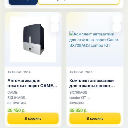
АРТИКУЛ: 1334
АРТИКУЛ: 7080
Автоматика для
Комплект автоматики
откатных ворот CAME
для откатных ворот
BXL04AGS
Came BX708AGS combo
CAME
BX708AGS
KIT
BXL04AGS
combo KIT -
автоматика
комплект
для откатных
автоматики
26 450 р.
39 850 р.
ворот.
для откатных
Низковольтный
ворот весом до
В корзину
В корзину
привод (24В)
800 кг и