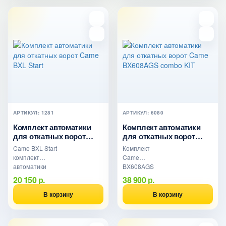
позволяет
шириной
сделать работу
створки до 14 ..
вор..
АРТИКУЛ: 1281
АРТИКУЛ: 6080
Комплект автоматики
Комплект автоматики
для откатных ворот
для откатных ворот
Came BXL Start
Came BX608AGS combo
Came BXL Start
Комплект
KIT
комплект
Came
автоматики
BX608AGS
для откатных
combo KIT
20 150 р.
38 900 р.
ворот.
рассчитан на
Низковольтный
ворота весом
В корзину
В корзину
привод (24В)
до 800 кг. Также
позволяет
привод
сделат..
позволяет