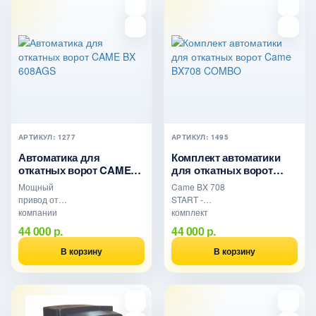
использ..
АРТИКУЛ: 1277
АРТИКУЛ: 1495
Автоматика для
Комплект автоматики
откатных ворот CAME
для откатных ворот
BX 608AGS
Came BX708 COMBO
Мощный
Came BX 708
привод от
START -
компании
комплект
Came для
автоматики
44 000 р.
44 000 р.
тяжелых ворот
для откатных
весом до 800 кг
ворот весом до
В корзину
В корзину
и шириной
800 кг и
створки 14 м. С
шириной
функцией ..
створки до 14
м..