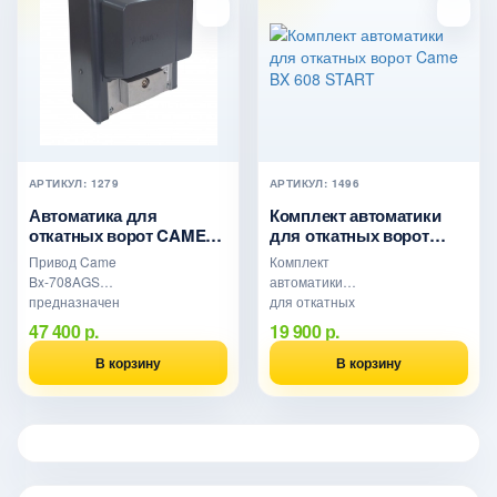
АРТИКУЛ: 1279
АРТИКУЛ: 1496
Автоматика для
Комплект автоматики
откатных ворот CAME
для откатных ворот
BX 708AGS
Came BX 608 START
Привод Came
Комплект
Bx-708AGS
автоматики
предназначен
для откатных
для
ворот Came
47 400 р.
19 900 р.
автоматизации
BX608 START
откатных ворот
рассчитан на
В корзину
В корзину
весом до 800 кг
ворота весом
и шириной
до 800 кг. Также
створк..
п..