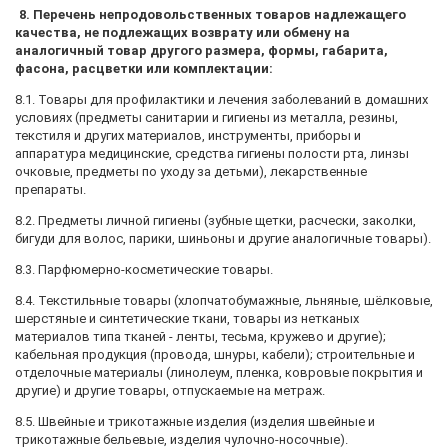
8. Перечень непродовольственных товаров надлежащего
качества, не подлежащих возврату или обмену на
аналогичный товар другого размера, формы, габарита,
фасона, расцветки или комплектации:
8.1. Товары для профилактики и лечения заболеваний в домашних
условиях (предметы санитарии и гигиены из металла, резины,
текстиля и других материалов, инструменты, приборы и
аппаратура медицинские, средства гигиены полости рта, линзы
очковые, предметы по уходу за детьми), лекарственные
препараты.
8.2. Предметы личной гигиены (зубные щетки, расчески, заколки,
бигуди для волос, парики, шиньоны и другие аналогичные товары).
8.3. Парфюмерно-косметические товары.
8.4. Текстильные товары (хлопчатобумажные, льняные, шёлковые,
шерстяные и синтетические ткани, товары из нетканых
материалов типа тканей - ленты, тесьма, кружево и другие);
кабельная продукция (провода, шнуры, кабели); строительные и
отделочные материалы (линолеум, пленка, ковровые покрытия и
другие) и другие товары, отпускаемые на метраж.
8.5. Швейные и трикотажные изделия (изделия швейные и
трикотажные бельевые, изделия чулочно-носочные).