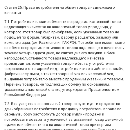
Статья 25. Право потребителя на обмен товара надлежащего
качества
7.1. Потребитель вправе обменять непродовольственный товар
надлежащего качества на аналогичный товар у продавца, у
которого этот товар был приобретен, если указанный товар не
подошел по форме, габаритам, фасону, расцветке, размеру или
комплектации, (см. Разъяснения ГАК РФ). Потребитель имеет право
на обмен непродовольственного товара надлежащего качества в
течение четырнадцати дней, не считая дня его покупки. Обмен
непродовольственного товара надлежащего качества
производится, если указанный товар не был в употреблении,
сохранены его товарный вид, потребительские свойства, пломбы,
фабричные ярлыки, а также товарный чек или кассовый чек,
выданные потребителю вместе с проданным указанным товаром.
Перечень товаров, не подлежащих обмену по основаниям,
указанным в настоящей статье, утверждается Правительством
Российской Федерации.
7.2. В случае, если аналогичный товар отсутствует в продаже на
день обращения потребителя к продавцу, потребитель вправе по
своему выбору расторгнуть договор купли - продажи и
потребовать возврата уплаченной за указанный товар денежной
суммы или обменять его на аналогичный товар при первом
поступлении соответствующего товара в продажу. Продавец