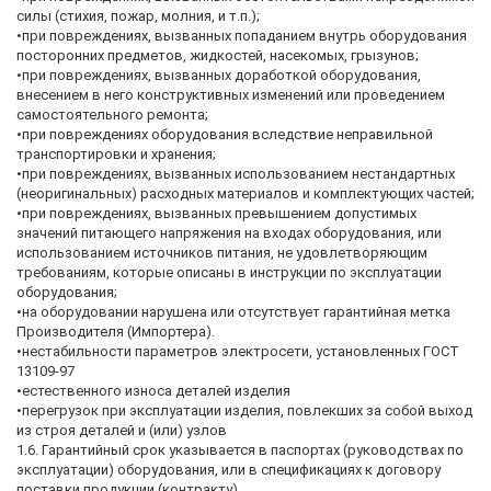
силы (стихия, пожар, молния, и т.п.);
•при повреждениях, вызванных попаданием внутрь оборудования
посторонних предметов, жидкостей, насекомых, грызунов;
•при повреждениях, вызванных доработкой оборудования,
внесением в него конструктивных изменений или проведением
самостоятельного ремонта;
•при повреждениях оборудования вследствие неправильной
транспортировки и хранения;
•при повреждениях, вызванных использованием нестандартных
(неоригинальных) расходных материалов и комплектующих частей;
•при повреждениях, вызванных превышением допустимых
значений питающего напряжения на входах оборудования, или
использованием источников питания, не удовлетворяющим
требованиям, которые описаны в инструкции по эксплуатации
оборудования;
•на оборудовании нарушена или отсутствует гарантийная метка
Производителя (Импортера).
•нестабильности параметров электросети, установленных ГОСТ
13109-97
•естественного износа деталей изделия
•перегрузок при эксплуатации изделия, повлекших за собой выход
из строя деталей и (или) узлов
1.6. Гарантийный срок указывается в паспортах (руководствах по
эксплуатации) оборудования, или в спецификациях к договору
поставки продукции (контракту).