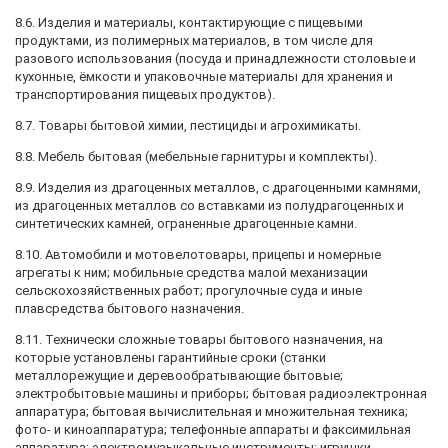
8.6. Изделия и материалы, контактирующие с пищевыми
продуктами, из полимерных материалов, в том числе для
разового использования (посуда и принадлежности столовые и
кухонные, ёмкости и упаковочные материалы для хранения и
транспортирования пищевых продуктов).
8.7. Товары бытовой химии, пестициды и агрохимикаты.
8.8. Мебель бытовая (мебельные гарнитуры и комплекты).
8.9. Изделия из драгоценных металлов, с драгоценными камнями,
из драгоценных металлов со вставками из полудрагоценных и
синтетических камней, ограненные драгоценные камни.
8.10. Автомобили и мотовелотовары, прицепы и номерные
агрегаты к ним; мобильные средства малой механизации
сельскохозяйственных работ; прогулочные суда и иные
плавсредства бытового назначения.
8.11. Технически сложные товары бытового назначения, на
которые установлены гарантийные сроки (станки
металлорежущие и деревообратывающие бытовые;
электробытовые машины и приборы; бытовая радиоэлектронная
аппаратура; бытовая вычислительная и множительная техника;
фото- и киноаппаратура; телефонные аппараты и факсимильная
аппаратура; электромузыкальные инструменты; игрушки