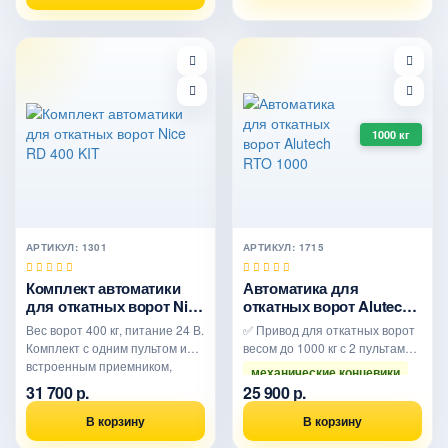
1000 кг
АРТИКУЛ: 1301
АРТИКУЛ: 1715
Комплект автоматики
Автоматика для
для откатных ворот Nice
откатных ворот Alutech
RD 400 KIT
RTO 1000
Вес ворот 400 кг, питание 24 В.
✅ Привод для откатных ворот
Комплект с одним пультом и
весом до 1000 кг с 2 пультами
встроенным приемником,
механические концевики
замковым переключа..
31 700 р.
25 900 р.
удобная установка
В корзину
В корзину