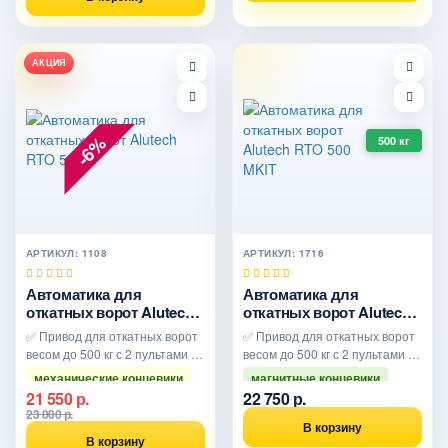
АКЦИЯ
-6%
500 кг
АРТИКУЛ: 1108
АРТИКУЛ: 1716
Автоматика для
Автоматика для
откатных ворот Alutech
откатных ворот Alutech
RTO 500
RTO 500 MKIT
✅ Привод для откатных ворот
✅ Привод для откатных ворот
весом до 500 кг с 2 пультами
весом до 500 кг с 2 пультами
механические концевики
магнитные концевики
21 550 р.
22 750 р.
удобная установка
удобная установка
23 000 р.
В корзину
В корзину