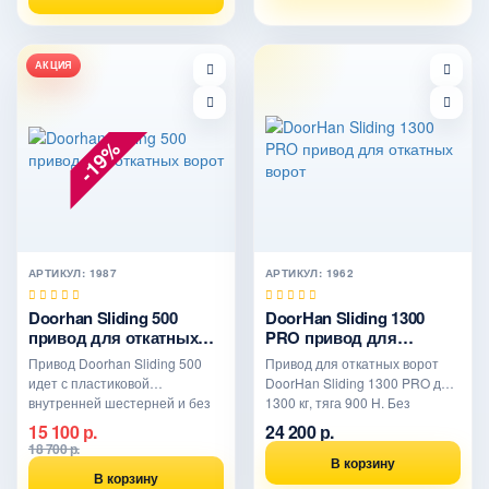
АКЦИЯ
-19%
АРТИКУЛ: 1987
АРТИКУЛ: 1962
Doorhan Sliding 500
DoorHan Sliding 1300
привод для откатных
PRO привод для
ворот
откатных ворот
Привод Doorhan Sliding 500
Привод для откатных ворот
идет с пластиковой
DoorHan Sliding 1300 PRO до
внутренней шестерней и без
1300 кг, тяга 900 Н. Без
масляной ванны. Рассчитан д..
масляной ванны, доп. ..
15 100 р.
24 200 р.
18 700 р.
В корзину
В корзину