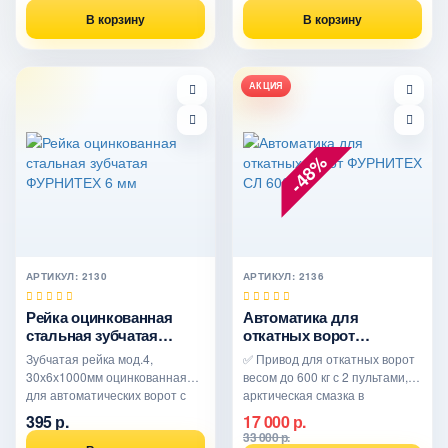
В корзину
В корзину
АКЦИЯ
-48%
АРТИКУЛ: 2130
АРТИКУЛ: 2136
Рейка оцинкованная
Автоматика для
стальная зубчатая
откатных ворот
ФУРНИТЕХ 6 мм
ФУРНИТЕХ СЛ 600 AC
Зубчатая рейка мод.4,
✅ Привод для откатных ворот
30х6х1000мм оцинкованная
весом до 600 кг с 2 пультами,
для автоматических ворот с
арктическая смазка в
комплектом крепежа. Каждая..
редукторе
395 р.
17 000 р.
33 000 р.
бронзовая шестерня