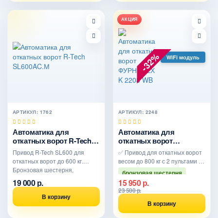
АКЦИЯ
-32%
WiFi модуль
АРТИКУЛ: 1762
АРТИКУЛ: 2248
Автоматика для
Автоматика для
откатных ворот R-Tech
откатных ворот
SL600AC.М
ФУРНИТЕХ K 2208 WB
Привод R-Tech SL600 для
✅ Привод для откатных ворот
откатных ворот до 600 кг.
весом до 800 кг с 2 пультами
Бронзовая шестерня,
бронзовая шестерня
арктическая смазка -40°C, 2
19 000 р.
15 950 р.
WIFi модуль
пульта, магнитные концевики.
23 500 р.
Гарантия 3 года. Россия.
В корзину
В корзину