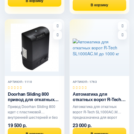
В корзину
В корзину
АРТИКУЛ: 1110
АРТИКУЛ: 1763
Doorhan Sliding 800
Автоматика для
привод для откатных
откатных ворот R-Tech
ворот
SL1000AC.М до 1000 кг
Привод Doorhan Sliding 800
Автоматика для откатных
идет с пластиковой
ворот R-Tech SL1000AC.М
внутренней шестерней и без
предназначена для ворот
масляной ванны. Рассчитан д..
весом до 1000 кг. В комплект..
19 500 р.
23 000 р.
В корзину
В корзину