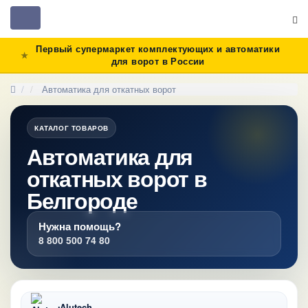
Toggle
navigation
Первый супермаркет комплектующих и автоматики
для ворот в России
Автоматика для откатных ворот
КАТАЛОГ ТОВАРОВ
Автоматика для
откатных ворот в
Белгороде
Нужна помощь?
8 800 500 74 80
Alutech