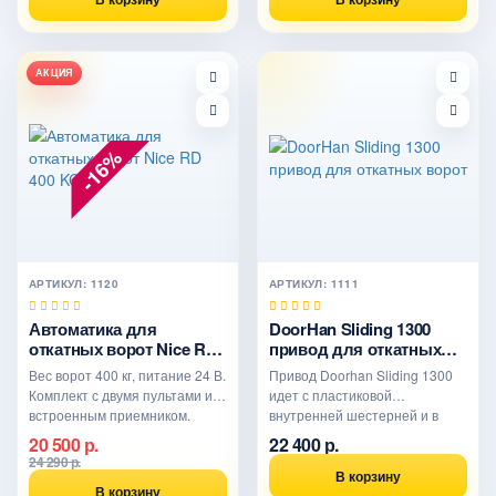
АКЦИЯ
-16%
АРТИКУЛ: 1120
АРТИКУЛ: 1111
Автоматика для
DoorHan Sliding 1300
откатных ворот Nice RD
привод для откатных
400 KCE
ворот
Вес ворот 400 кг, питание 24 В.
Привод Doorhan Sliding 1300
Комплект с двумя пультами и
идет с пластиковой
встроенным приемником.
внутренней шестерней и в
Привод оборудован..
масляной ванне. Рассчитан
20 500 р.
22 400 р.
дл..
24 290 р.
В корзину
В корзину