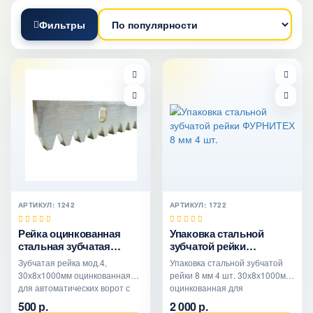
Фильтры
АРТИКУЛ: 1242
АРТИКУЛ: 1722
Рейка оцинкованная
Упаковка стальной
стальная зубчатая
зубчатой рейки
ФУРНИТЕХ 8 мм
ФУРНИТЕХ 8 мм 4 шт.
Зубчатая рейка мод.4,
Упаковка стальной зубчатой
30х8х1000мм оцинкованная
рейки 8 мм 4 шт. 30х8х1000мм
для автоматических ворот с
оцинкованная для
комплектом крепежа. Каждая..
автоматических ворот с комп..
500 р.
2 000 р.