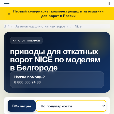
Toggle
navigation
Первый супермаркет комплектующих и автоматики
для ворот в России
Автоматика для откатных ворот
Nice
КАТАЛОГ ТОВАРОВ
приводы для откатных
ворот NICE по моделям
в Белгороде
Нужна помощь?
8 800 500 74 80
Фильтры