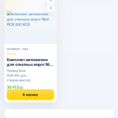
АРТИКУЛ: 1303
Комплект автоматики
для откатных ворот Nice
ROX 600 KCE
Привод Nice
ROX 600 для
створки массой
до 600 кг и
30 415 р.
длиной
полотна до 5
В корзину
метров.
Интенсивность
использ..