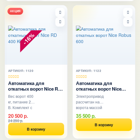
АКЦИЯ
-16%
АРТИКУЛ: 1120
АРТИКУЛ: 1122
Автоматика для
Автоматика для
откатных ворот Nice RD
откатных ворот Nice
400 KCE
Robus 600
Вес ворот 400
Электропривод
кг, питание 24
рассчитан на
В. Комплект с
ворота массой
двумя
до 600 кг и на
20 500 р.
35 500 р.
пультами и
интенсивность
24 290 р.
встроенным
использования
В корзину
В корзину
приемником.
до 40 циклов в
Привод
ч..