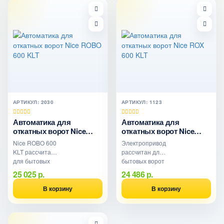
АРТИКУЛ: 2030
АРТИКУЛ: 1123
Автоматика для
Автоматика для
откатных ворот Nice
откатных ворот Nice
ROBO 600 KLT
ROX 600 KLT
Nice ROBO 600
Электропривод
KLT рассчитан
рассчитан для
для бытовых
бытовых ворот
ворот весом до
весом до 600
25 025 р.
24 486 р.
600 кг. Имеет
кг. Имеет
качественные
качественные
В корзину
В корзину
и надежные
и надежные
механич..
механически..