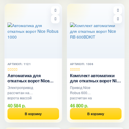
оборудован..
АРТИКУЛ: 1121
АРТИКУЛ: 1306
Автоматика для
Комплект автоматики
откатных ворот Nice
для откатных ворот Nice
Robus 1000
RB 600BDKIT
Электропривод
Привод Nice
рассчитан на
Robus 600
ворота массой
рассчитан на
до 1000 кг и на
створку ворот
40 584 р.
46 800 р.
интенсивность
массой до 600
использования
кг и длиной
В корзину
В корзину
до 40 циклов в
полотна ворот
..
до 8 метров..