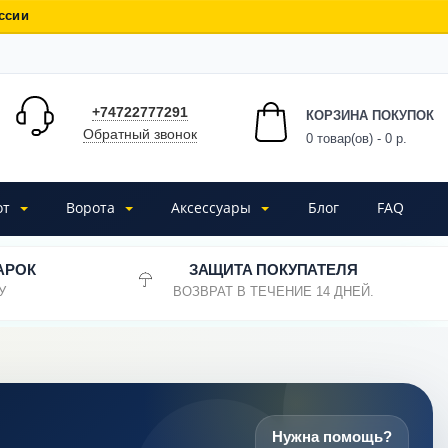
ссии
+74722777291
КОРЗИНА ПОКУПОК
Обратный звонок
0
товар(ов) - 0 р.
от
Ворота
Аксессуары
Блог
FAQ
АРОК
ЗАЩИТА ПОКУПАТЕЛЯ
У
ВОЗВРАТ В ТЕЧЕНИЕ 14 ДНЕЙ.
Нужна помощь?