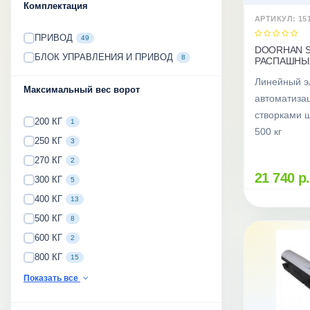
Комплектация
АРТИКУЛ: 15
ПРИВОД
49
DOORHAN S
БЛОК УПРАВЛЕНИЯ И ПРИВОД
8
РАСПАШНЫ
Линейный э
Максимальный вес ворот
автоматиза
створками ш
200 КГ
1
500 кг
250 КГ
3
270 КГ
2
21 740 р.
300 КГ
5
400 КГ
13
500 КГ
8
600 КГ
2
800 КГ
15
Показать все