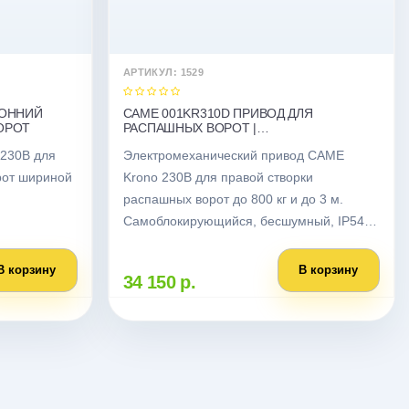
АРТИКУЛ: 1529
РОННИЙ
CAME 001KR310D ПРИВОД ДЛЯ
ОРОТ
РАСПАШНЫХ ВОРОТ |
ПРАВОСТОРОННИЙ
230В для
Электромеханический привод CAME
рот шириной
Krono 230В для правой створки
распашных ворот до 800 кг и до 3 м.
Самоблокирующийся, бесшумный, IP54,
концевики. Гарантия 3 года.
В корзину
В корзину
34 150 р.