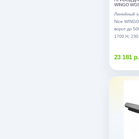
WINGO WG50
3,5 М)
Линейный э
Nice WINGO
ворот до 500
1700 Н, 230
блока управ
23 181 р.