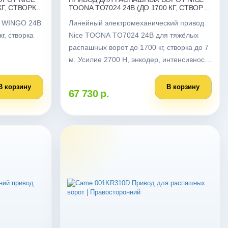
КГ, СТВОРКА
TOONA TO7024 24В (ДО 1700 КГ, СТВОРКА
ДО 7 М)
и WINGO 24В
Линейный электромеханический привод
г, створка
Nice TOONA TO7024 24В для тяжёлых
распашных ворот до 1700 кг, створка до 7
м. Усилие 2700 Н, энкодер, интенсивность
100%, IP44. Без БУ.
В корзину
В корзину
67 730 р.