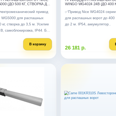
00 (ДО 500 КГ, СТВОРКА ДО
WINGO WG4024 24В (ДО 400 
ДО 2 М)
лектромеханический привод
✅Привод Nice WG4024 сери
 WG5000 для распашных
для распашных ворот до 400 к
 кг, створка до 3,5 м. Усилие
до 2 м. IP54, аккумулятор..
 В, самоблокировка, IP44. Без
ления.
В корзину
26 181 р.