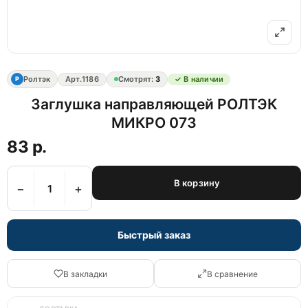
Ролтэк
Арт.
1186
Смотрят:
3
✓ В наличии
Р
Заглушка направляющей РОЛТЭК
МИКРО 073
83 р.
В корзину
−
+
Быстрый заказ
В закладки
В сравнение