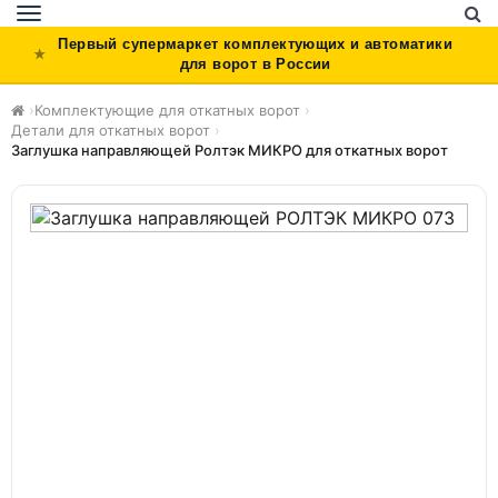
Toggle
navigation
Первый супермаркет комплектующих и автоматики
для ворот в России
›
Комплектующие для откатных ворот
›
Детали для откатных ворот
›
Заглушка направляющей Ролтэк МИКРО для откатных ворот